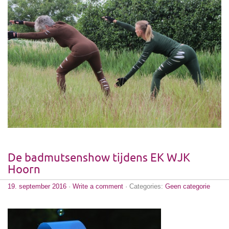
De badmutsenshow tijdens EK WJK
Hoorn
19. september 2016
·
Write a comment
· Categories:
Geen categorie